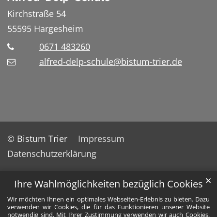
Kirchstraße 54
55595
Hargesheim
0671 483260
alfred-delp-schule@bistum-trier.de
© Bistum Trier
Impressum
Datenschutzerklärung
✕
Ihre Wahlmöglichkeiten bezüglich Cookies
Wir möchten Ihnen ein optimales Webseiten-Erlebnis zu bieten. Dazu
verwenden wir Cookies, die für das Funktionieren unserer Website
notwendig sind. Mit Ihrer Zustimmung verwenden wir auch Cookies,