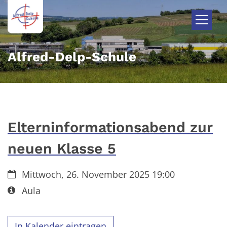
Zum Inhalt springen
Alfred-Delp-Schule
Elterninformationsabend zur
neuen Klasse 5
Datum:
Mittwoch, 26. November 2025 19:00
Art bzw. Nummer:
Aula
In Kalender eintragen