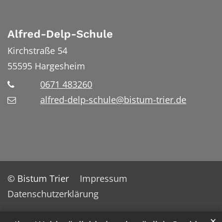
Alfred-Delp-Schule
Kirchstraße 54
55595
Hargesheim
0671 483260
alfred-delp-schule@bistum-trier.de
© Bistum Trier
Impressum
Datenschutzerklärung
✕