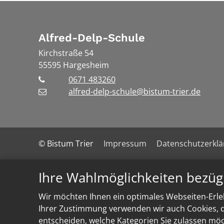
Alfred-Delp-Schule
Kirchstraße 54
55595
Hargesheim
0671 483260
alfred-delp-schule@bistum-trier.de
© Bistum Trier
Impressum
Datenschutzerkl
Ihre Wahlmöglichkeiten bezüg
Wir möchten Ihnen ein optimales Webseiten-Erleb
Ihrer Zustimmung verwenden wir auch Cookies, di
entscheiden, welche Kategorien Sie zulassen möch