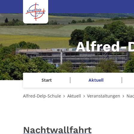
Zum Inhalt springen
Alfred-
Start
Aktuell
Alfred-Delp-Schule
Aktuell
Veranstaltungen
Nac
Nachtwallfahrt