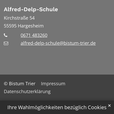
Alfred-Delp-Schule
Kirchstraße 54
55595
Hargesheim
0671 483260
alfred-delp-schule@bistum-trier.de
© Bistum Trier
Impressum
Datenschutzerklärung
✕
Ihre Wahlmöglichkeiten bezüglich Cookies