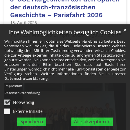
der deutsch-französischen
Geschichte – Parisfahrt 2026
15. April 2026
✕
Ihre Wahlmöglichkeiten bezüglich Cookies
Vom 29. März bis 2. April 2026 begaben sich
Wir möchten Ihnen ein optimales Webseiten-Erlebnis zu bieten. Dazu
30 Teilnehmende auf eine erkenntnisreiche
verwenden wir Cookies, die für das Funktionieren unserer Website
und bewegende Pilger- und ...
notwendig sind. Mit Ihrer Zustimmung verwenden wir auch Cookies,
die zur Anzeige externer Inhalte oder zu anonymen Statistikzwecken
genutzt werden. Sie können selbst entscheiden, welche Kategorien Sie
Zum gesamten Artikel
zulassen möchten. Bitte beachten Sie, dass auf Basis Ihrer
Einstellungen womöglich nicht mehr alle Funktionalitäten der Seite zur
Verfügung stehen. Weitere Informationen finden Sie in unserer
Datenschutzerklärung
.
Impressum
Datenschutzerklärung
Notwendig
Externe Inhalte
Speichern
Alle akzeptieren