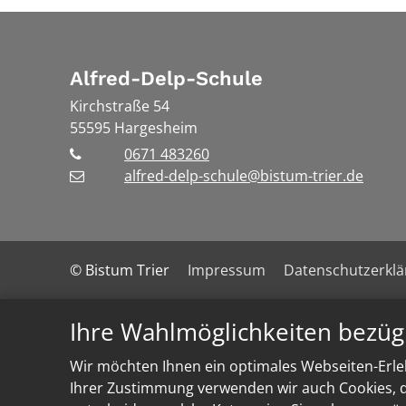
Alfred-Delp-Schule
Kirchstraße 54
55595
Hargesheim
0671 483260
alfred-delp-schule@bistum-trier.de
© Bistum Trier
Impressum
Datenschutzerkl
Ihre Wahlmöglichkeiten bezüg
Wir möchten Ihnen ein optimales Webseiten-Erleb
Ihrer Zustimmung verwenden wir auch Cookies, di