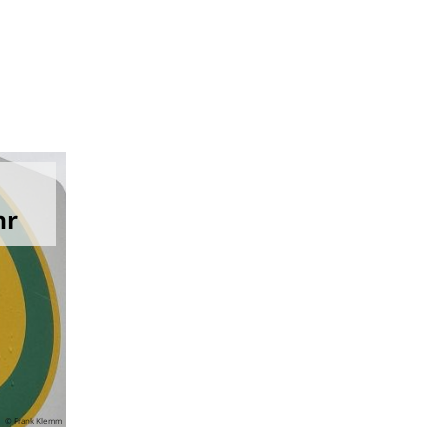
hr
© Frank Klemm