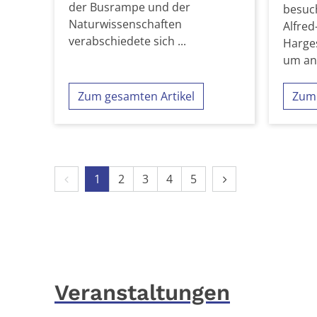
der Busrampe und der
besuch
Naturwissenschaften
Alfred
verabschiedete sich ...
Harge
um an 
Zum gesamten Artikel
Zum 
Vorherige Seite
Nächste Seite
1
2
3
4
5
Veranstaltungen