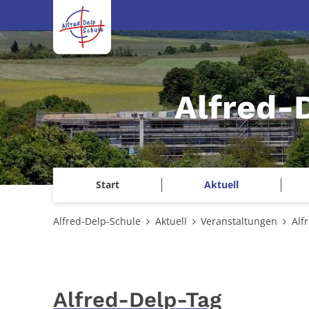
Zum Inhalt springen
Alfred-
Start
Aktuell
Alfred-Delp-Schule
Aktuell
Veranstaltungen
Alf
Alfred-Delp-Tag