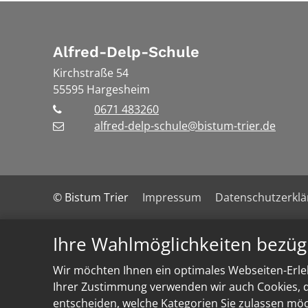
Alfred-Delp-Schule
Kirchstraße 54
55595
Hargesheim
0671 483260
alfred-delp-schule@bistum-trier.de
© Bistum Trier
Impressum
Datenschutzerkl
Ihre Wahlmöglichkeiten bezüg
Wir möchten Ihnen ein optimales Webseiten-Erleb
Ihrer Zustimmung verwenden wir auch Cookies, di
entscheiden, welche Kategorien Sie zulassen möch