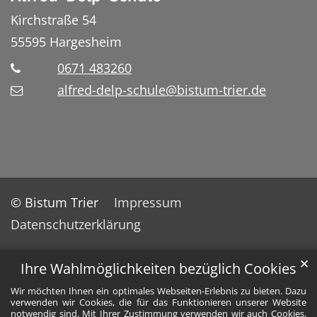
Kirchstraße 54
55595
Hargesheim
0671 483260
alfred-delp-schule@bistum-trier.de
© Bistum Trier
Impressum
Datenschutzerklärung
✕
Ihre Wahlmöglichkeiten bezüglich Cookies
Wir möchten Ihnen ein optimales Webseiten-Erlebnis zu bieten. Dazu
verwenden wir Cookies, die für das Funktionieren unserer Website
notwendig sind. Mit Ihrer Zustimmung verwenden wir auch Cookies,