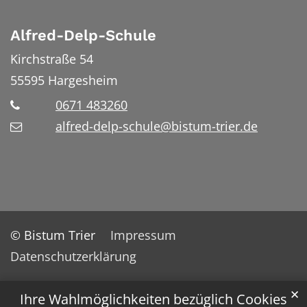
Alfred-Delp-Schule
Kirchstraße 54
55595
Hargesheim
0671 483260
alfred-delp-schule@bistum-trier.de
© Bistum Trier
Impressum
Datenschutzerklärung
✕
Ihre Wahlmöglichkeiten bezüglich Cookies