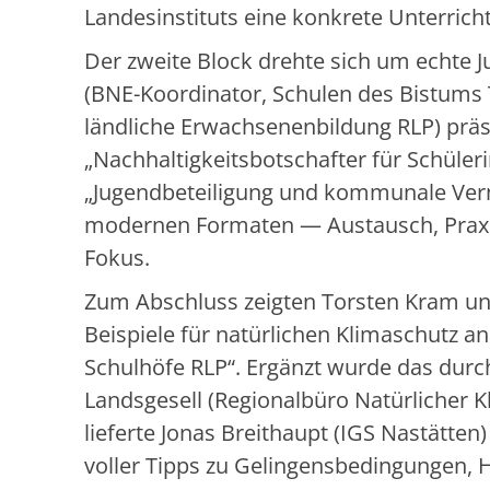
Landesinstituts eine konkrete Unterrich
Der zweite Block drehte sich um echte J
(BNE-Koordinator, Schulen des Bistums 
ländliche Erwachsenenbildung RLP) prä
„Nachhaltigkeitsbotschafter für Schüler
„Jugendbeteiligung und kommunale Vern
modernen Formaten — Austausch, Praxi
Fokus.
Zum Abschluss zeigten Torsten Kram u
Beispiele für natürlichen Klimaschutz 
Schulhöfe RLP“. Ergänzt wurde das durch
Landsgesell (Regionalbüro Natürlicher K
lieferte Jonas Breithaupt (IGS Nastätten
voller Tipps zu Gelingensbedingungen, H