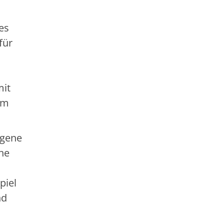
es
für
mit
im
ngene
ne
piel
nd