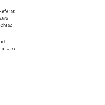
Referat
bare
echtes
und
meinsam