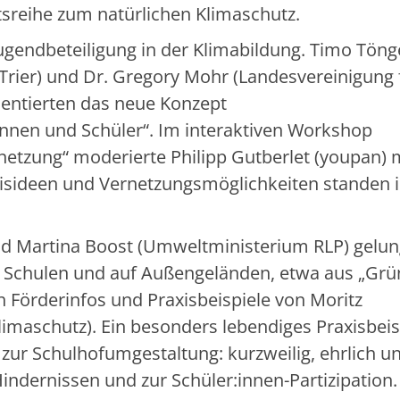
tsreihe zum natürlichen Klimaschutz.
ugendbeteiligung in der Klimabildung. Timo Töng
Trier) und Dr. Gregory Mohr (Landesvereinigung 
sentierten das neue Konzept
innen und Schüler“. Im interaktiven Workshop
etzung“ moderierte Philipp Gutberlet (youpan) 
sideen und Vernetzungsmöglichkeiten standen 
nd Martina Boost (Umweltministerium RLP) gelu
an Schulen und auf Außengeländen, etwa aus „Grü
 Förderinfos und Praxisbeispiele von Moritz
limaschutz). Ein besonders lebendiges Praxisbeis
) zur Schulhofumgestaltung: kurzweilig, ehrlich u
indernissen und zur Schüler:innen-Partizipation.