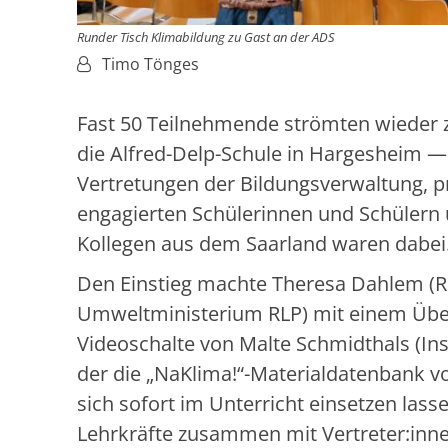
Runder Tisch Klimabildung zu Gast an der ADS
Von:
Timo Tönges
Fast 50 Teilnehmende strömten wieder 
die Alfred-Delp-Schule in Hargesheim — 
Vertretungen der Bildungsverwaltung, 
engagierten Schülerinnen und Schülern u
Kollegen aus dem Saarland waren dabei
Den Einstieg machte Theresa Dahlem (Re
Umweltministerium RLP) mit einem Überb
Videoschalte von Malte Schmidthals (In
der die „NaKlima!“-Materialdatenbank vor
sich sofort im Unterricht einsetzen la
Lehrkräfte zusammen mit Vertreter:inn