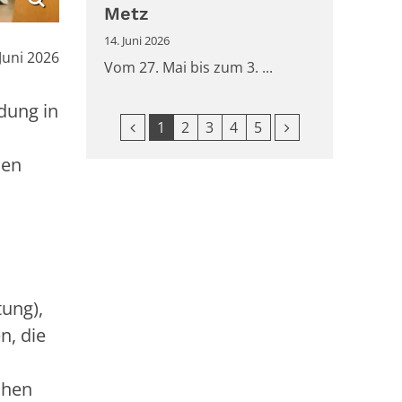
Metz
14. Juni 2026
m:
 Juni 2026
Vom 27. Mai bis zum 3. ...
dung in
Vorherige Seite
Nächste Seite
1
2
3
4
5
len
tung),
n, die
chen