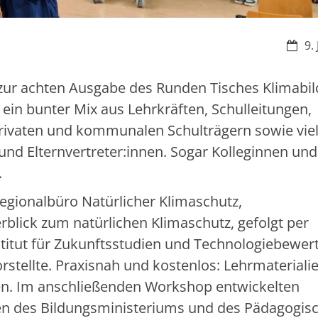
Datu
9.
zur achten Ausgabe des Runden Tisches Klimabil
ein bunter Mix aus Lehrkräften, Schulleitungen,
privaten und kommunalen Schulträgern sowie vie
nd Elternvertreter:innen. Sogar Kolleginnen und
.
gionalbüro Natürlicher Klimaschutz,
lick zum natürlichen Klimaschutz, gefolgt per
stitut für Zukunftsstudien und Technologiebewer
stellte. Praxisnah und kostenlos: Lehrmaterialie
ssen. Im anschließenden Workshop entwickelten
en des Bildungsministeriums und des Pädagogis