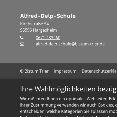
Alfred-Delp-Schule
Kirchstraße 54
55595
Hargesheim
0671 483260
alfred-delp-schule@bistum-trier.de
© Bistum Trier
Impressum
Datenschutzerkl
Ihre Wahlmöglichkeiten bezüg
Wir möchten Ihnen ein optimales Webseiten-Erleb
Ihrer Zustimmung verwenden wir auch Cookies, di
entscheiden, welche Kategorien Sie zulassen möch