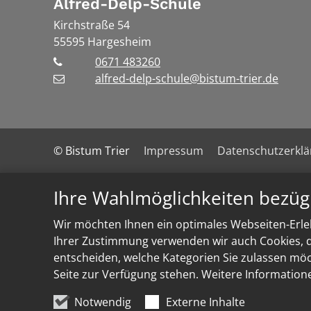
Alfred-Delp-Schule
Kirchstraße 54
55595
Hargesheim
0671 483260
alfred-delp-schule@bistum-trier.de
© Bistum Trier
Impressum
Datenschutzerkl
Ihre Wahlmöglichkeiten bezüg
Wir möchten Ihnen ein optimales Webseiten-Erleb
Ihrer Zustimmung verwenden wir auch Cookies, di
entscheiden, welche Kategorien Sie zulassen möch
Seite zur Verfügung stehen. Weitere Information
Notwendig
Externe Inhalte