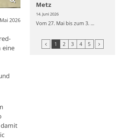
Metz
14. Juni 2026
:
 Mai 2026
Vom 27. Mai bis zum 3. ...
red-
Vorherige Seite
Nächste Seite
1
2
3
4
5
 eine
 und
Im
o
 damit
ic